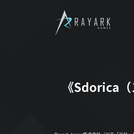
《Sdoric