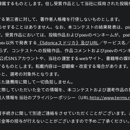
帰属するものとします。但し受賞作品として当社に採用された投稿
する第三者に対して、著作者人格権を行使しないものとします。
することはありません。なお、本コンテストの結果発表は、pixiv
受賞作品においては、投稿作品およびpixivのペンネームが、pixiv公式
ixiv以外で発表する
《Sdoricaスドリカ》及びURL
／サービス名
、コンテストへの投稿作品、作品コメントおよびpixivのペンネー
どのpixiv公式SNSアカウントや、当社の運営するwebサイト、書籍
するものとします。転載内容は一部翻案・改変する場合があります
うと、選考の対象外となります。
じた諸費用に関して一切負担しません。
に際していただいた全ての情報を、本コンテストおよび選考作品の
人情報を当社のプライバシーポリシー（URL:
http://www.terms.
賞手続きに関して別途ご連絡をさせていただくことがございます。
賞金等の授与が行えないことがございますので予めご了承ください