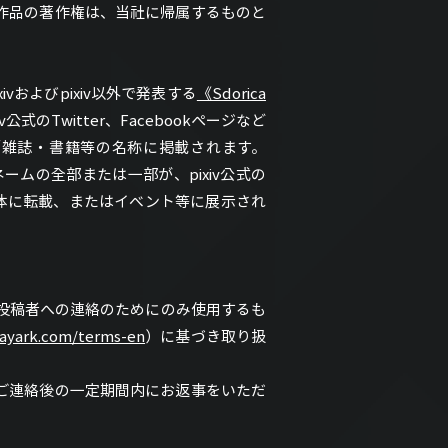
作品の著作権は、当社に帰属するものと
およびpixiv以外で発表する
《Sdorica
のTwitter、Facebookページなど
／雑誌・書籍等の名称に掲載されます。
ムの全部または一部が、pixiv公式の
等の媒体に転載、またはイベント等に展示され
。
投稿者への連絡のためにのみ使用するも
rayark.com/terms-en
）に基づき取り扱
ご連絡後の一定期間内にお返事をいただ
。